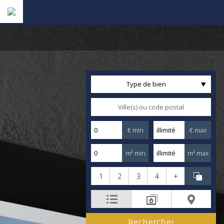
Type de bien
€ min
€ max
m² min
m² max
1
2
3
4
+