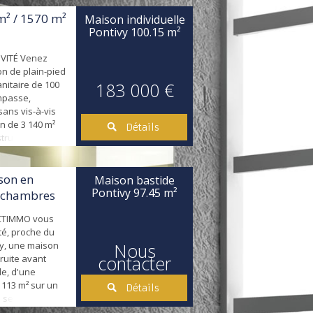
rdin exposé
cuisine
m² / 1570 m²
Maison individuelle
ave-vaisselle,
Pontivy
100.15 m²
gagement avec
IVITÉ Venez
on de plain-pied
anitaire de 100
183 000 €
mpasse,
ans vis-à-vis
in de 3 140 m²
Détails
ructible).
mpe à chaleur,
s, VMC, cuisine)
e à vivre de
son en
Maison bastide
cuisine
Pontivy
97.45 m²
3 chambres
 d'une b...
CTIMMO vous
té, proche du
vy, une maison
Nous
contacter
ruite avant
le, d'une
 113 m² sur un
Détails
le se compose
salle à manger