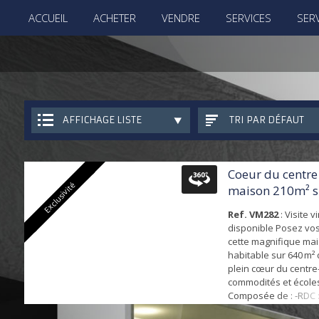
ACCUEIL
ACHETER
VENDRE
SERVICES
SERV
AFFICHAGE LISTE
TRI PAR DÉFAUT
Coeur du centre v
Exclusivité
maison 210m² s
Ref. VM282
: Visite v
disponible Posez vos
cette magnifique mai
habitable sur 640 m² 
plein cœur du centre-v
commodités et écoles
Composée de : -RDC :
salon/séjour lumine