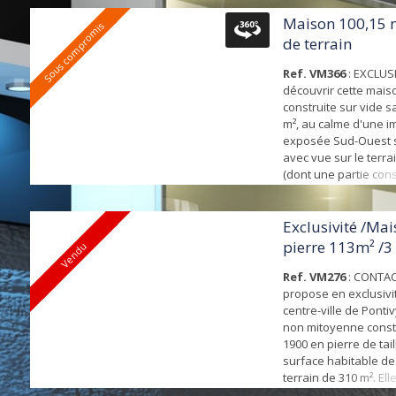
50 m² donnant sur ja
Sud, salle à manger, 
Maison 100,15 
Sous compromis
aménagée/équipée (l
de terrain
frigo américain), dé
WC...
Ref. VM366
: EXCLUS
découvrir cette mais
construite sur vide s
m², au calme d'une i
exposée Sud-Ouest s
avec vue sur le terra
(dont une partie const
Rénovée en 2022 (po
électricité, ouverture
Composée d'une pièc
Exclusivité /Mai
plus de 37 m², d'une 
pierre 113m² /
Vendu
aménagée et équipée,
Ref. VM276
: CONTA
propose en exclusivi
centre-ville de Ponti
non mitoyenne const
1900 en pierre de tail
surface habitable de
terrain de 310 m². El
de : -RDC : un salon/