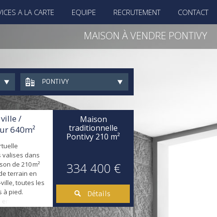
ICES A LA CARTE
EQUIPE
RECRUTEMENT
CONTACT
MAISON À VENDRE PONTIVY
PONTIVY
ille /
Maison
traditionnelle
ur 640m²
Pontivy
210 m²
irtuelle
 valises dans
son de 210 m²
334 400 €
de terrain en
ille, toutes les
 à pied.
Détails
 entrée,
ux de près de