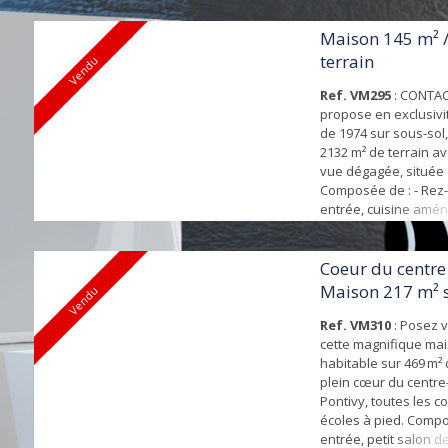
de 40 m² avec chemin
cuisine ouverte am
Maison 145 m² 
(four, plaques GAZ, h
terrain
Vendu
ondes, frigo, lave-vais
Ref. VM295
: CONTA
propose en exclusivi
de 1974 sur sous-sol,
2132 m² de terrain av
vue dégagée, située 
Composée de : - Rez
entrée, cuisine amé
pièce de vie de 37 m
bois de 2010 donnan
terrasse exposée Su
Coeur du centre v
et panneau solaire,
Maison 217 m² 
Vendu
salle d'eau avec dou
de te...
l'italienne...
Ref. VM310
: Posez v
cette magnifique mai
habitable sur 469 m² 
plein cœur du centre-
Pontivy, toutes les 
écoles à pied. Compo
entrée, petit salon de