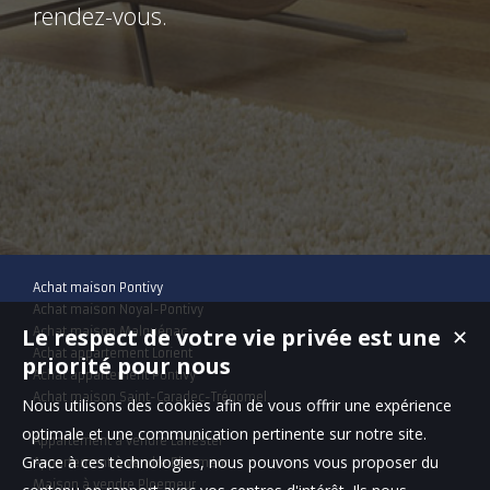
rendez-vous.
Achat maison Pontivy
Achat maison Noyal-Pontivy
Le respect de votre vie privée est une
✕
Achat maison Malguénac
Achat appartement Lorient
priorité pour nous
Achat appartement Pontivy
Achat maison Saint-Caradec-Trégomel
Nous utilisons des cookies afin de vous offrir une expérience
optimale et une communication pertinente sur notre site.
Appartement à vendre Lanester
Grace à ces technologies, nous pouvons vous proposer du
Appartement à vendre Ploemeur
Maison à vendre Ploemeur